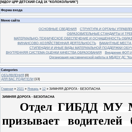
[
МДОУ ЦРР ДЕТСКИЙ САД 1К "КОЛОКОЛЬЧИК"
]
Форма входа
Меню сайта
ОСНОВНЫЕ СВЕДЕНИЯ
СТРУКТУРА И ОРГАНЫ УПРАВЛ
ОБРАЗОВАТЕЛЬНЫЕ СТАНДАРТЫ И ТР
МАТЕРИАЛЬНО-ТЕХНИЧЕСКОЕ ОБЕСПЕЧЕНИЕ И ОСНАЩЕННОСТЬ ОБРАЗ
ФИНАНСОВО-ХОЗЯЙСТВЕННАЯ ДЕЯТЕЛЬНОСТЬ
ВАКАНТНЫЕ МЕСТА
СТИПЕНДИИ И ИНЫЕ ВИДЫ МАТЕРИАЛЬНОЙ ПОДДЕРЖКИ ОБ
ВНУТРЕННЯЯ СИСТЕМА ОЦЕНКИ КАЧЕСТВА ОБРАЗОВАНИЯ
Внедрение ФОП 
Организация наставнической работы в МБДОУ ДС "Кол
Categories
ОБЪЯВЛЕНИЯ
[0]
ДЛЯ ВАС РОДИТЕЛИ
[13]
Главная
»
2021
»
Январь
»
12
» ЗИМНЯЯ ДОРОГА - БЕЗОПАСНА
ЗИМНЯЯ ДОРОГА - БЕЗОПАСНА
Отдел ГИБДД МУ М
призывает водителей 